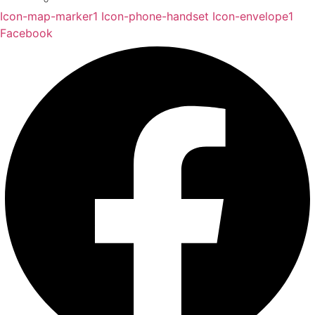
Icon-map-marker1
Icon-phone-handset
Icon-envelope1
Facebook